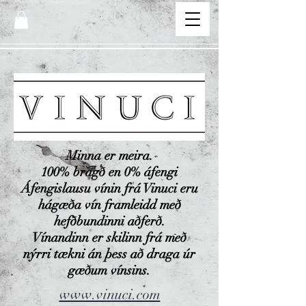
Minna er meira.
100% bragð en 0% áfengi
Áfengislausu vínin frá Vinuci eru
hágæða vín framleidd með
hefðbundinni aðferð.
Vínandinn er skilinn frá með
nýrri tækni án þess að draga úr
gæðum vínsins.
www.vinuci.com