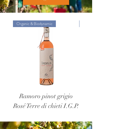
Organic & Biodynamic
Organic & Biodynamic
Ramoro pinot grigio
Civitas pecorino Te
Rosé Terre di chieti I.G.P.