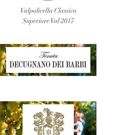
Valpolicella Classico
Superiore Val 2017
Valpolicella Clas