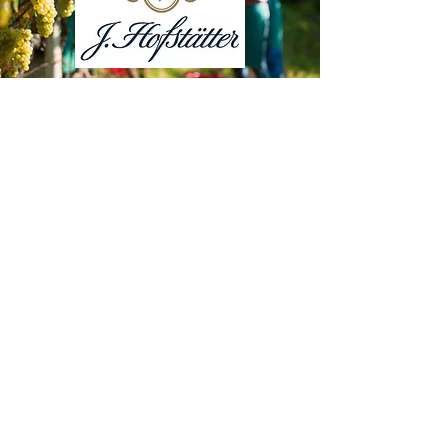
NÝTT
NÝTT
Cabernet Sauvignon
2018