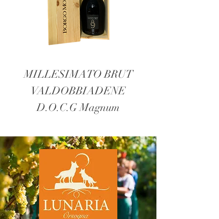
MILLESIMATO BRUT
MOTIVO RO
VALDOBBIADENE
EXTRA DRY Ma
D.O.C.G Magnum