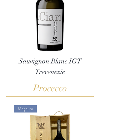
Sauvignon Blanc IGT
PINOT GRIGIO
Trevenezie
Procecco
Magnum
Vinsælt